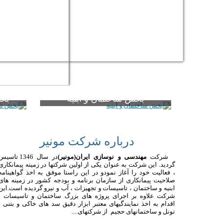
بخش ساختمان و ابنیه
بخش
اين شرکت با بهره مندي از مديريت با تجربه
طولاني و متخصصان در رسته هاي گوناگون
شرکت مه
فعاليتهاي خـود، درحـال حاضـر توانايـي و
درباره شرکت مونیر
تخصص اجـراي عمليات ساختمـانی و ابنيه
اجرای 
پروژه...
مکانيکي
شرکت
مهندسی و نوسازی ایران(مونیر)
در سال 1346 تاسی
مکانیکی 
گردید. این شرکت به عنوان یکی از اولین شرکتها در زمینه پیمانکاری
، فعالیت خود را آغاز نمودو در این راستا موفق به اخذ گواهینامه
صلاحیت پیمانکاری از سازمان برنامه و بودجه کشور در زمینه های
ابنیه و ساختمان ، تاسیسات و تجهیزات ، آب و نیرو گردیده است.این
شرکت علاوه بر اجرای پروژه های بزرگ ساختمان و تاسیسات ،
اقدام به اخذ نمایندگیهای معتبر ابزار دقیق سد های خاکی و بتنی ،
تونل و ساختمانهای حجیم از شرکتهای....