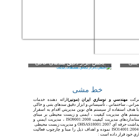
بتنی
بخش ابزار دقیق سدهای خاکی
گاه ویژه
این شرکت در زمینه سدهای خاکی نیز موفق
ی سدهای
به تهیه و تامین تجهیزات ابزار دقیق از
يقدر حين
شرکتهای بسیار معتبر دنیا گردیده است. جهت
خط مشی
پیشگیری از گسیختگی سدهای خاکی در اثر...
ركت
مهندسي و نوسازي ايران (مونیر)
ارائه دهنده خدمات
راني ، ساختماني ، تأسيساتي و ابزار دقيق سدهای بتنی و خاکی
با هدف استفاده از سيستم هاي نوين مديريتي اقدام به اسقرار
ستم هاي مديريت كيفيت ، ایمنی و زیست محیطی بر مبنای
تانداردهای مدیریت کیفیت
ISO9001:2008
، مدیریت ايمني و
داشت حرفه اي
OHSAS18001:2007
و مدیریت زیست محیطی
ISO14001:20
نموده و اهداف ذيل را مبنا و چارچوب فعاليت
ري خود قرار داده است
: