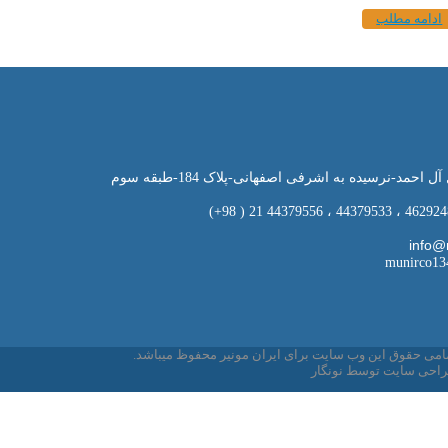
ادامه مطلب
احمد-نرسیده به اشرفی اصفهانی-پلاک 184-طبقه سوم
munirco1
امی حقوق این وب سایت برای ایران مونیر محفوظ میباشد.
احی سایت
توسط
نونگار
طراحی سایت
طراحي سايت
طراحی سایت