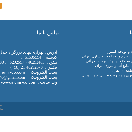
ط
تماس با ما
 و بودجه کشور
آدرس : تهران-انتهای بزرگراه جلال آل 
طرح و اجراء خانه سازی ایران
کدپستی: 1461635594
ساختمانها و تاسیسات دولتی
تلفن : 46292463 ، 46292597 ، 46292480 ، 44379533 ، 44379556 21 ( 98+)
ابع آب و نیروی ایران
فکس : 46292578 21 (98+)
قه ای تهران
: info@munir-co.com
پست الکترونیکی
ری و مدیریت بحران شهر تهران
:
پست الکترونیکی
346@gmail.com
www.munir-co.com
وب سایت :
تم
طر