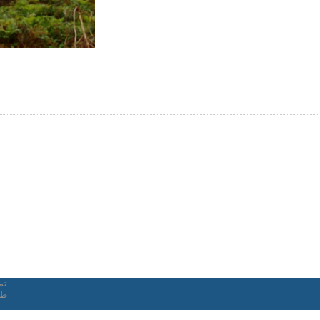
تم
طر