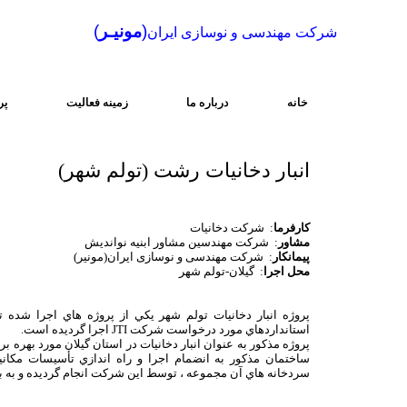
(
مونیـر
)
شرکت مهندسی و نوسازی ایران
خانه
درباره ما
زمینه فعالیت
پر
انبار دخانیات رشت (تولم شهر)
کارفرما
: شرکت دخانیات
مشاور
: شرکت مهندسین مشاور ابنیه نواندیش
پیمانکار
: شرکت مهندسی و نوسازی ایران(مونیر)
محل اجرا
: گیلان-تولم شهر
پروژه انبار دخانيات تولم شهر يكي از پروژه هاي اجرا ش
استانداردهاي مورد درخواست شركت JTI اجرا گرديده است.
پروژه مذكور به عنوان انبار دخانيات در استان گيلان مورد بهره 
ساختمان مذكور به انضمام اجرا و راه اندازي تأسيسات مكان
سردخانه هاي آن مجموعه ، توسط اين شركت انجام گرديده و به ب